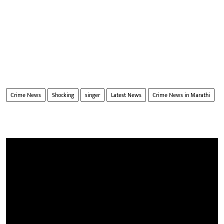
Crime News
Shocking
singer
Latest News
Crime News in Marathi