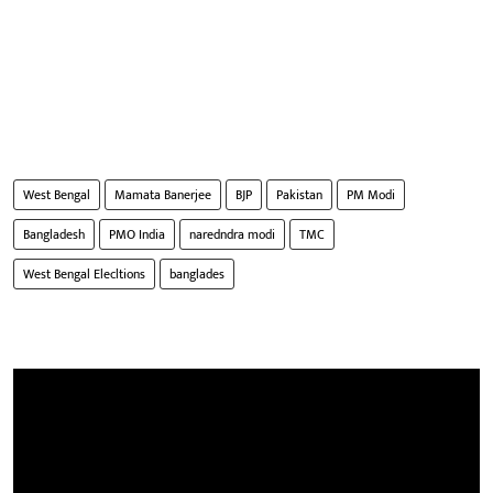
West Bengal
Mamata Banerjee
BJP
Pakistan
PM Modi
Bangladesh
PMO India
naredndra modi
TMC
West Bengal Elecltions
banglades