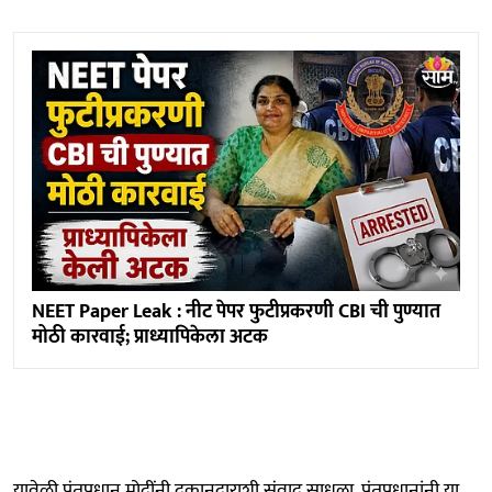
NEET Paper Leak : नीट पेपर फुटीप्रकरणी CBI ची पुण्यात
मोठी कारवाई; प्राध्यापिकेला अटक
यावेळी पंतप्रधान मोदींनी दुकानदाराशी संवाद साधला. पंतप्रधानांनी या