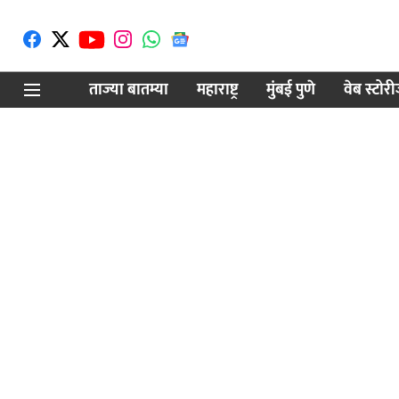
ताज्या बातम्या
महाराष्ट्र
मुंबई पुणे
वेब स्टोर