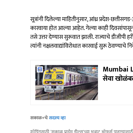
सूत्रांनी दिलेल्या माहितीनुसार, आंध्र प्रदेश-छत्तीस
कारवाया होत आल्या आहेत. गेल्या काही दिवसांपासू
तसे उत्तर देण्यास सुरूवात झाली. राज्याचे डीजीपी हर
त्यांनी नक्षलवाद्यांविरोधात कारवाई सुरू ठेवण्याचे नि
Mumbai Loc
सेवा खोळंबल
सकाळ+चे
सदस्य व्हा
शॉपिंगसाठी 'सकाळ प्राईम डील्स'च्या भन्नाट ऑफर्स पाहण्यासा