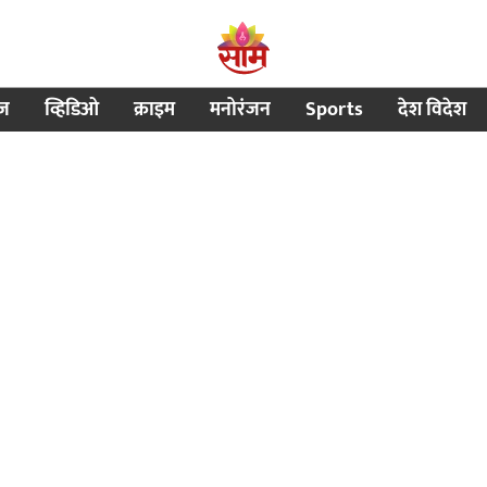
ीज
व्हिडिओ
क्राइम
मनोरंजन
Sports
देश विदेश