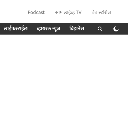
Podcast
साम लाईव्ह TV
वेब स्टोरीज
लाईफस्टाईल
व्हायरल न्यूज
बिझनेस