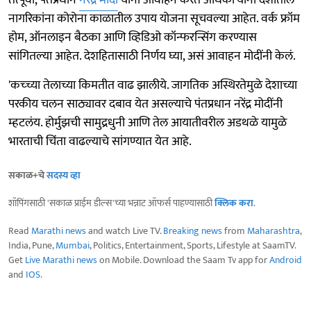
तत्पूर्वी, पंतप्रधान
नरेंद्र मोदी
यांनी आवाहन करत अधिकाऱ्यांना देशातील
नागरिकांना कोरोना काळातील उपाय योजना सूचवल्या आहेत. वर्क फ्रॉम
होम, ऑनलाइन बैठका आणि व्हिडिओ कॉन्फरन्सिंग करण्यास
सांगितल्या आहेत. देशहितासाठी निर्णय घ्या, असं आवाहन मोदींनी केलं.
'कच्च्या तेलाच्या किमतीत वाढ झालीये. जागतिक अस्थिरतेमुळे देशाच्या
परकीय चलन साठ्यावर दबाव येत असल्याचे पंतप्रधान नरेंद्र मोदींनी
म्हटलंय. होर्मुझची सामुद्रधुनी आणि तेल आयातीवरील अडथळे यामुळे
भारताची चिंता वाढल्याचे सांगण्यात येत आहे.
सकाळ+चे
सदस्य व्हा
शॉपिंगसाठी 'सकाळ प्राईम डील्स'च्या भन्नाट ऑफर्स पाहण्यासाठी
क्लिक करा
.
Read
Marathi news
and watch Live TV.
Breaking news
from
Maharashtra
,
India, Pune,
Mumbai
, Politics, Entertainment, Sports, Lifestyle at SaamTV.
Get
Live Marathi news
on Mobile. Download the Saam Tv app for
Android
and
IOS
.