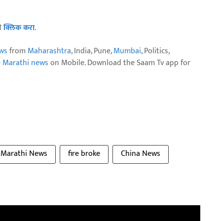
ठी
क्लिक करा
.
ws
from
Maharashtra
, India, Pune,
Mumbai
, Politics,
e Marathi news
on Mobile. Download the Saam Tv app for
 Marathi News
fire broke
China News