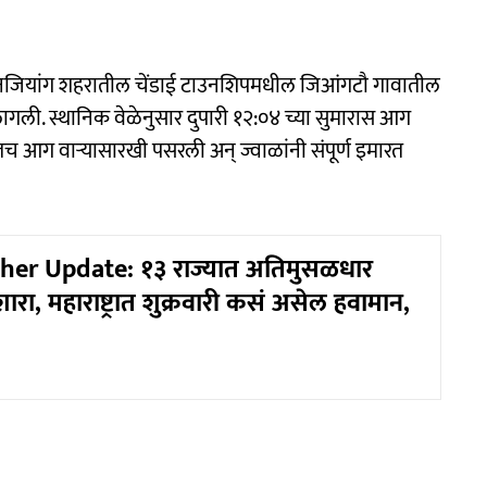
ार, जिनजियांग शहरातील चेंडाई टाउनशिपमधील जिआंगटौ गावातील
लागली. स्थानिक वेळेनुसार दुपारी १२:०४ च्या सुमारास आग
तच आग वाऱ्यासारखी पसरली अन् ज्वाळांनी संपूर्ण इमारत
er Update: १३ राज्यात अतिमुसळधार
रा, महाराष्ट्रात शुक्रवारी कसं असेल हवामान,