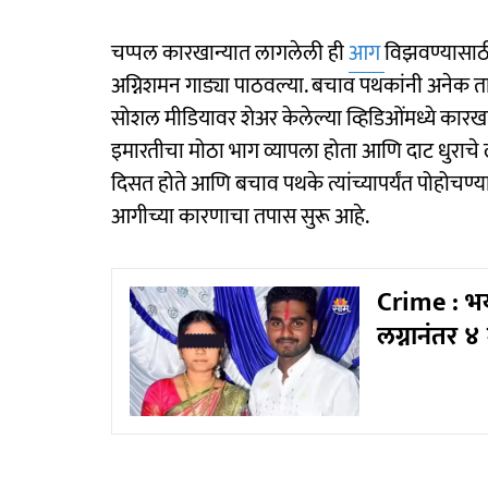
चप्पल कारखान्यात लागलेली ही
आग
विझवण्यासाठ
अग्निशमन गाड्या पाठवल्या. बचाव पथकांनी अनेक तास
सोशल मीडियावर शेअर केलेल्या व्हिडिओंमध्ये कारखा
इमारतीचा मोठा भाग व्यापला होता आणि दाट धुरा
दिसत होते आणि बचाव पथके त्यांच्यापर्यंत पोहोचण्य
आगीच्या कारणाचा तपास सुरू आहे.
Crime : भयान
लग्नानंतर ४