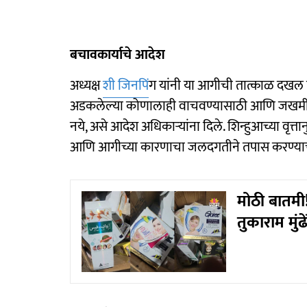
बचावकार्याचे आदेश
अध्यक्ष
शी जिनपिं
ग यांनी या आगीची तात्काळ दखल घे
अडकलेल्या कोणालाही वाचवण्यासाठी आणि जखमींना
नये, असे आदेश अधिकाऱ्यांना दिले. शिन्हुआच्या वृत्तान
आणि आगीच्या कारणाचा जलदगतीने तपास करण्याचे नि
मोठी बातमी!
तुकाराम मु