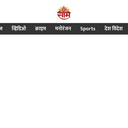
ीज
व्हिडिओ
क्राइम
मनोरंजन
Sports
देश विदेश