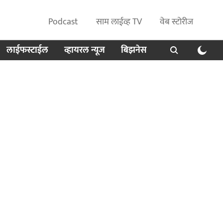
Podcast
साम लाईव्ह TV
वेब स्टोरीज
लाईफस्टाईल
व्हायरल न्यूज
बिझनेस