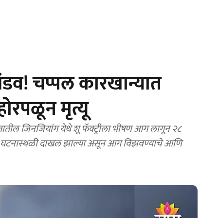
तांडव! चप्पल कारखान्यात
रपळून मृत्यू
ड्या घटनास्थळी दाखल झाल्या असून आग विझवण्याचे आणि