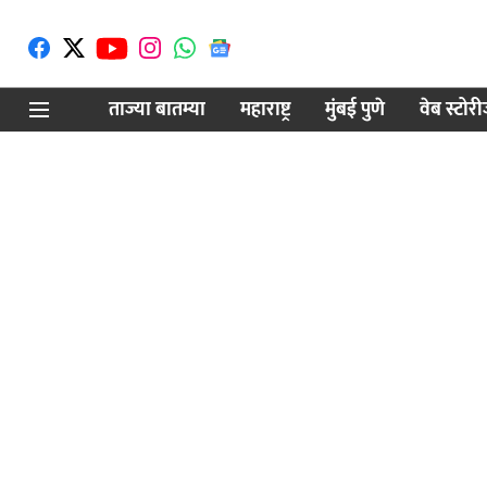
ताज्या बातम्या
महाराष्ट्र
मुंबई पुणे
वेब स्टोर