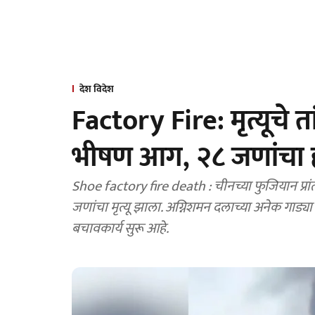
देश विदेश
Factory Fire: मृत्यूचे 
भीषण आग, २८ जणांचा हो
Shoe factory fire death : चीनच्या फुजियान प्रांतातील जिनजियांग येथे शू फॅक्ट्रीला भीषण आग लागून २८
जणांचा मृत्यू झाला. अग्निशमन दलाच्या अनेक गा
बचावकार्य सुरू आहे.