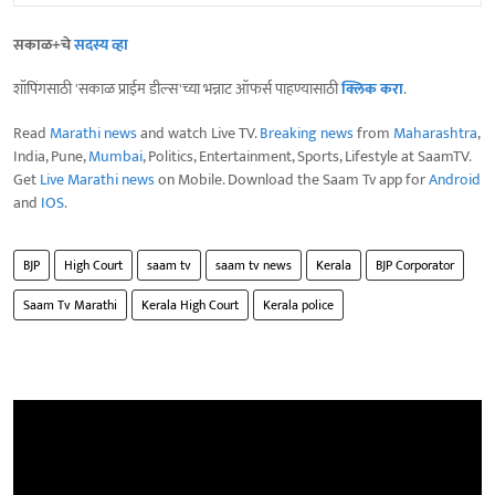
सकाळ+चे
सदस्य व्हा
शॉपिंगसाठी 'सकाळ प्राईम डील्स'च्या भन्नाट ऑफर्स पाहण्यासाठी
क्लिक करा
.
Read
Marathi news
and watch Live TV.
Breaking news
from
Maharashtra
,
India, Pune,
Mumbai
, Politics, Entertainment, Sports, Lifestyle at SaamTV.
Get
Live Marathi news
on Mobile. Download the Saam Tv app for
Android
and
IOS
.
BJP
High Court
saam tv
saam tv news
Kerala
BJP Corporator
Saam Tv Marathi
Kerala High Court
Kerala police