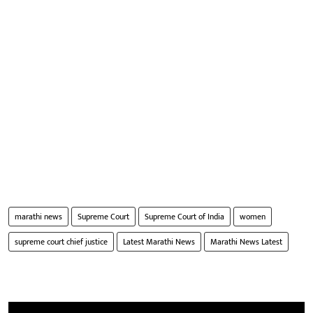
marathi news
Supreme Court
Supreme Court of India
women
supreme court chief justice
Latest Marathi News
Marathi News Latest