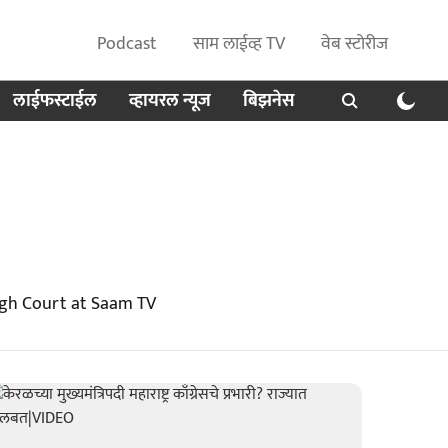
Podcast
साम लाईव्ह TV
वेब स्टोरीज
लाईफस्टाईल
व्हायरल न्यूज
बिझनेस
igh Court at Saam TV