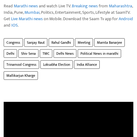
Read
Marathi news
and watch Live TV.
Breaking news
from
Maharashtra
,
India, Pune,
Mumbai
, Politics, Entertainment, Sports, Lifestyle at SaamTV.
Get
Live Marathi news
on Mobile. Download the Saam Tv app for
Android
and
IOS
.
Congress
Sanjay Raut
Rahul Gandhi
Meeting
Mamta Banarjee
Delhi
Shiv Sena
TMC
Delhi News
Political News in marathi
Trinamool Congress
Loksabha Election
India Alliance
Mallikarjun Kharge