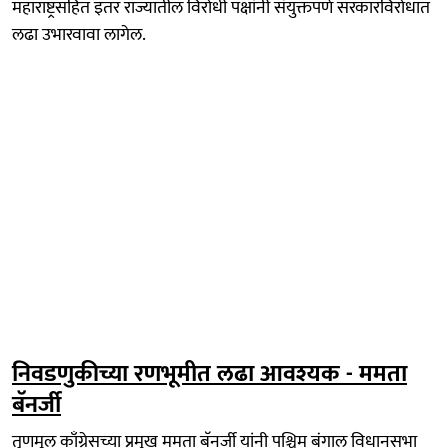
महाराष्ट्रसहित इतर राज्यातील विरोधी पक्षांनी संयुक्तपणे सरकारविरोधात
लढा उभारवावा लागेल.
निवडणुकीच्या रणभूमीत लढा आवश्यक - ममता
बॅनर्जी
तृणमूल काँग्रेसच्या प्रमुख ममता बॅनर्जी यांनी पश्चिम बंगाल विधानसभा