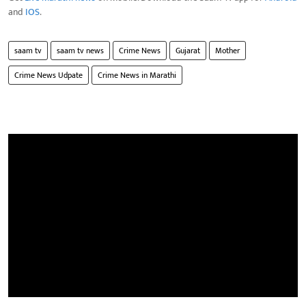
and
IOS
.
saam tv
saam tv news
Crime News
Gujarat
Mother
Crime News Udpate
Crime News in Marathi