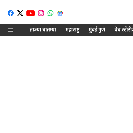
ताज्या बातम्या
महाराष्ट्र
मुंबई पुणे
वेब स्टोर