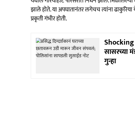
येथील गरियाहाट परिसरात निधन झाले. मिळालेल्या 
झाले होते. या अपघातानंतर लगेचच त्यांना ढाकुरिया 
प्रकृती गंभीर होती.
Shocking :
सासरच्या मं
गुन्हा