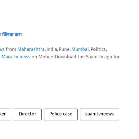
ठी
क्लिक करा
.
ws
from
Maharashtra
, India, Pune,
Mumbai
, Politics,
e Marathi news
on Mobile. Download the Saam Tv app for
ker
Director
Police case
saamtvneews