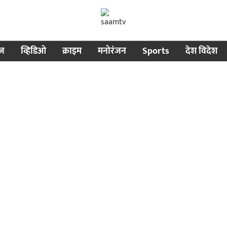
ीज
व्हिडिओ
क्राइम
मनोरंजन
Sports
देश विदेश