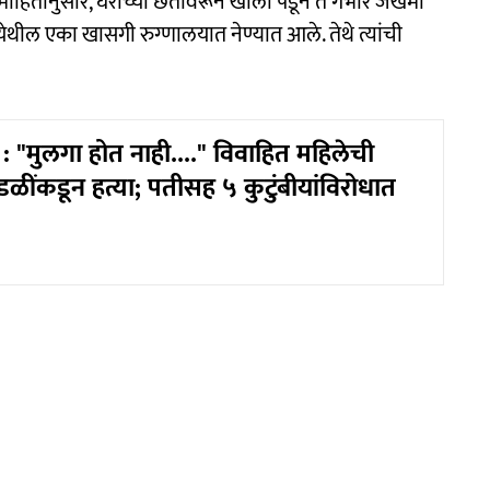
माहितीनुसार, घराच्या छतावरून खाली पडून ते गंभीर जखमी
येथील एका खासगी रुग्णालयात नेण्यात आले. तेथे त्यांची
 "मुलगा होत नाही...." विवाहित महिलेची
डळींकडून हत्या; पतीसह ५ कुटुंबीयांविरोधात