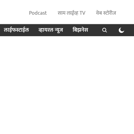
Podcast
साम लाईव्ह TV
वेब स्टोरीज
लाईफस्टाईल
व्हायरल न्यूज
बिझनेस