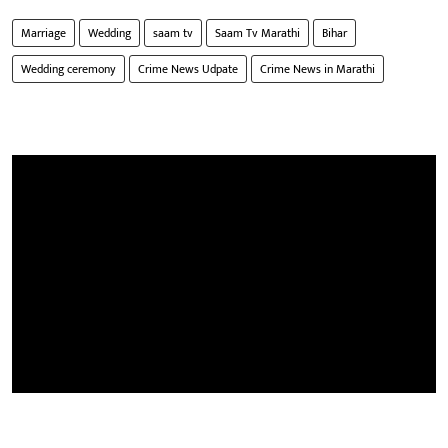
Marriage
Wedding
saam tv
Saam Tv Marathi
Bihar
Wedding ceremony
Crime News Udpate
Crime News in Marathi