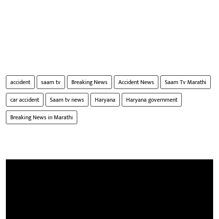
accident
saam tv
Breaking News
Accident News
Saam Tv Marathi
car accident
Saam tv news
Haryana
Haryana government
Breaking News in Marathi