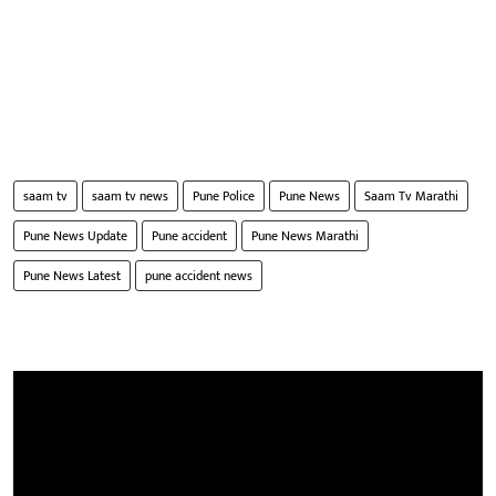
saam tv
saam tv news
Pune Police
Pune News
Saam Tv Marathi
Pune News Update
Pune accident
Pune News Marathi
Pune News Latest
pune accident news