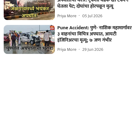
अपघाताचा थरार! ट्रकला धडक देत टँकरने
घेतला पेट; दोघांचा होरपळून मृत्यू
Priya More
05 Jul 2026
Pune Accident: पुणे- नाशिक महामार्गावर
३ वाहनांचा विचित्र अपघात, आयटी
इंजिनिअरचा मृत्यू; ७ जण गंभीर
Priya More
29 Jun 2026