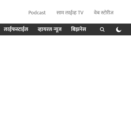
Podcast
साम लाईव्ह TV
वेब स्टोरीज
लाईफस्टाईल
व्हायरल न्यूज
बिझनेस