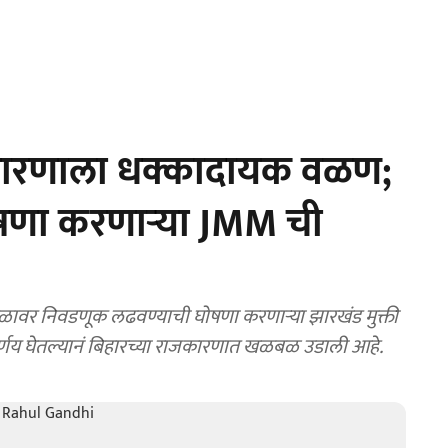
जकारणाला धक्कादायक वळण;
षणा करणाऱ्या JMM ची
वबळावर निवडणूक लढवण्याची घोषणा करणाऱ्या झारखंड मुक्ती
िर्णय घेतल्यानं बिहारच्या राजकारणात खळबळ उडाली आहे.