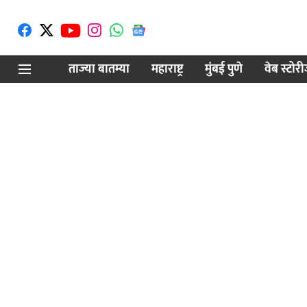
ताज्या बातम्या
महाराष्ट्र
मुंबई पुणे
वेब स्टोर