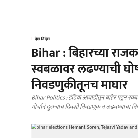
देश विदेश
Bihar : बिहारच्या रा
स्वबळावर लढण्याची घो
निवडणुकीतूनच माघार
Bihar Politics : इंडिया आघाडीतून बाहेर पडून स्
मोर्चानं दुसऱ्याच दिवशी निवडणूक न लढवण्याचा न