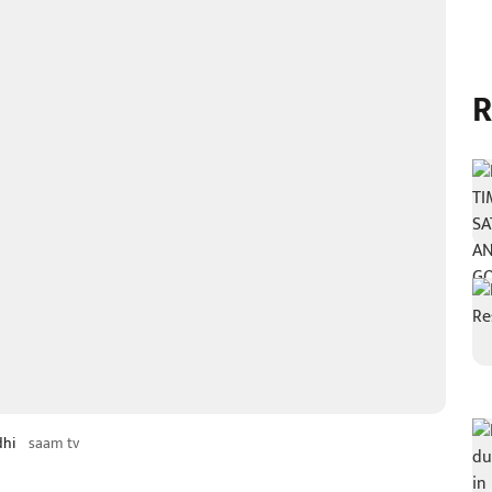
R
dhi
saam tv