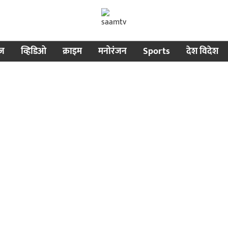
ीज
व्हिडिओ
क्राइम
मनोरंजन
Sports
देश विदेश