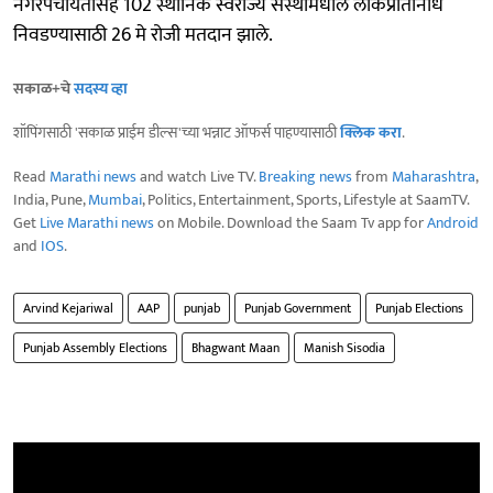
नगरपंचायतीसह 102 स्थानिक स्वराज्य संस्थांमधील लोकप्रतिनिधि
निवडण्यासाठी 26 मे रोजी मतदान झाले.
सकाळ+चे
सदस्य व्हा
शॉपिंगसाठी 'सकाळ प्राईम डील्स'च्या भन्नाट ऑफर्स पाहण्यासाठी
क्लिक करा
.
Read
Marathi news
and watch Live TV.
Breaking news
from
Maharashtra
,
India, Pune,
Mumbai
, Politics, Entertainment, Sports, Lifestyle at SaamTV.
Get
Live Marathi news
on Mobile. Download the Saam Tv app for
Android
and
IOS
.
Arvind Kejariwal
AAP
punjab
Punjab Government
Punjab Elections
Punjab Assembly Elections
Bhagwant Maan
Manish Sisodia