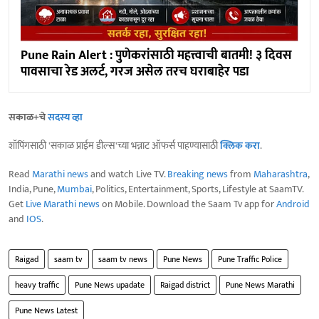
Pune Rain Alert : पुणेकरांसाठी महत्त्वाची बातमी! ३ दिवस
पावसाचा रेड अलर्ट, गरज असेल तरच घराबाहेर पडा
सकाळ+चे
सदस्य व्हा
शॉपिंगसाठी 'सकाळ प्राईम डील्स'च्या भन्नाट ऑफर्स पाहण्यासाठी
क्लिक करा
.
Read
Marathi news
and watch Live TV.
Breaking news
from
Maharashtra
,
India, Pune,
Mumbai
, Politics, Entertainment, Sports, Lifestyle at SaamTV.
Get
Live Marathi news
on Mobile. Download the Saam Tv app for
Android
and
IOS
.
Raigad
saam tv
saam tv news
Pune News
Pune Traffic Police
heavy traffic
Pune News upadate
Raigad district
Pune News Marathi
Pune News Latest