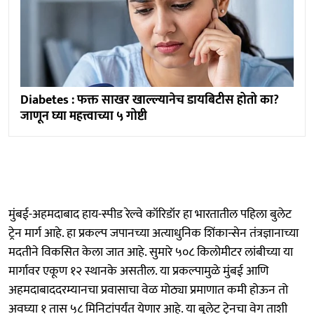
Diabetes : फक्त साखर खाल्ल्यानेच डायबिटीस होतो का?
जाणून घ्या महत्त्वाच्या ५ गोष्टी
मुंबई-अहमदाबाद हाय-स्पीड रेल्वे कॉरिडॉर हा भारतातील पहिला बुलेट
ट्रेन मार्ग आहे. हा प्रकल्प जपानच्या अत्याधुनिक शिंकान्सेन तंत्रज्ञानाच्या
मदतीने विकसित केला जात आहे. सुमारे ५०८ किलोमीटर लांबीच्या या
मार्गावर एकूण १२ स्थानके असतील. या प्रकल्पामुळे मुंबई आणि
अहमदाबाददरम्यानचा प्रवासाचा वेळ मोठ्या प्रमाणात कमी होऊन तो
अवघ्या १ तास ५८ मिनिटांपर्यंत येणार आहे. या बुलेट ट्रेनचा वेग ताशी