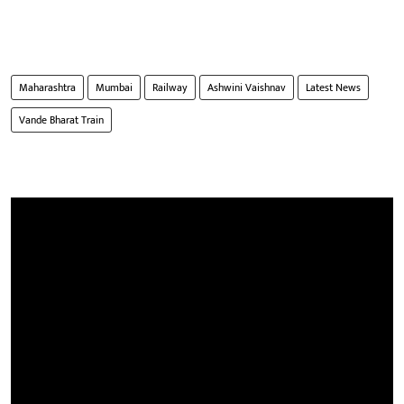
Maharashtra
Mumbai
Railway
Ashwini Vaishnav
Latest News
Vande Bharat Train