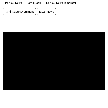
Political News
Tamil Nadu
Political News in marathi
Tamil Nadu government
Latest News