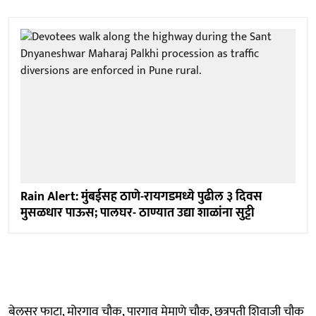
Rain Alert: मुंबईसह ठाणे-रायगडमध्ये पुढील ३ दिवस
मुसळधार पाऊस; पालघर- ठाण्यात उद्या शाळांना सुट्टी
बेलसर फाटा, मोरगाव चौक, पारगाव मेमाणे चौक, छत्रपती शिवाजी चौक