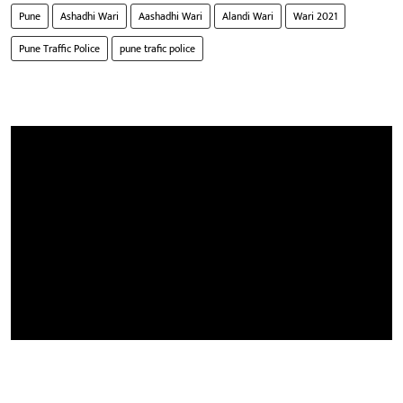
Pune
Ashadhi Wari
Aashadhi Wari
Alandi Wari
Wari 2021
Pune Traffic Police
pune trafic police