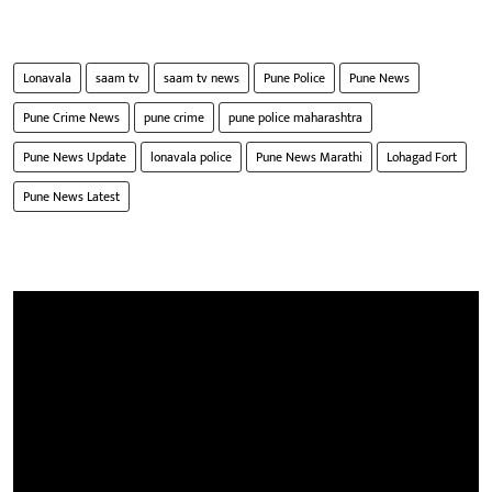
Lonavala
saam tv
saam tv news
Pune Police
Pune News
Pune Crime News
pune crime
pune police maharashtra
Pune News Update
lonavala police
Pune News Marathi
Lohagad Fort
Pune News Latest