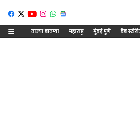
ताज्या बातम्या
महाराष्ट्र
मुंबई पुणे
वेब स्टोर