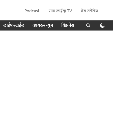
Podcast
साम लाईव्ह TV
वेब स्टोरीज
लाईफस्टाईल
व्हायरल न्यूज
बिझनेस