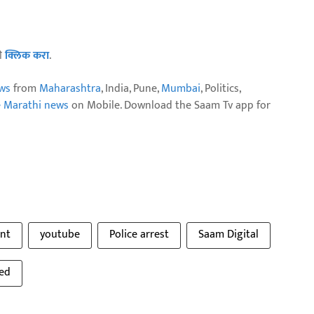
ठी
क्लिक करा
.
ws
from
Maharashtra
, India, Pune,
Mumbai
, Politics,
e Marathi news
on Mobile. Download the Saam Tv app for
nt
youtube
Police arrest
Saam Digital
ted