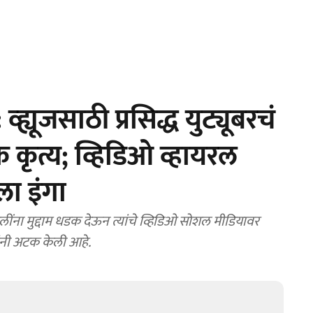
्यूजसाठी प्रसिद्ध युट्यूबरचं
कृत्य; व्हिडिओ व्हायरल
ा इंगा
ना मुद्दाम धडक देऊन त्यांचे व्हिडिओ सोशल मीडियावर
सांनी अटक केली आहे.