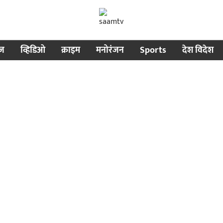
ीज
व्हिडिओ
क्राइम
मनोरंजन
Sports
देश विदेश