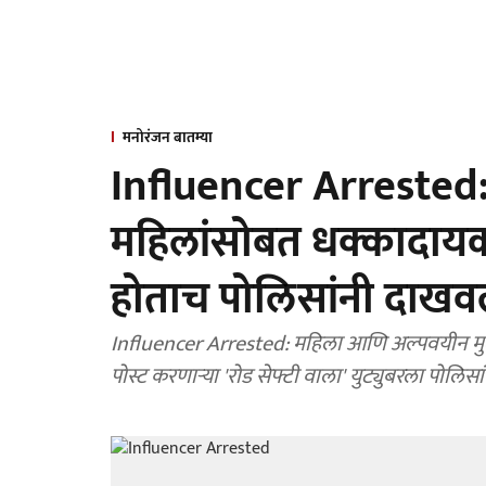
मनोरंजन बातम्या
Influencer Arrested: व्ह
महिलांसोबत धक्कादायक 
होताच पोलिसांनी दाखवल
Influencer Arrested: महिला आणि अल्पवयीन मुलीं
पोस्ट करणाऱ्या 'रोड सेफ्टी वाला' युट्युबरला पोलि