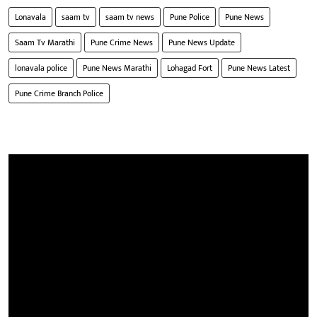
Lonavala
saam tv
saam tv news
Pune Police
Pune News
Saam Tv Marathi
Pune Crime News
Pune News Update
lonavala police
Pune News Marathi
Lohagad Fort
Pune News Latest
Pune Crime Branch Police