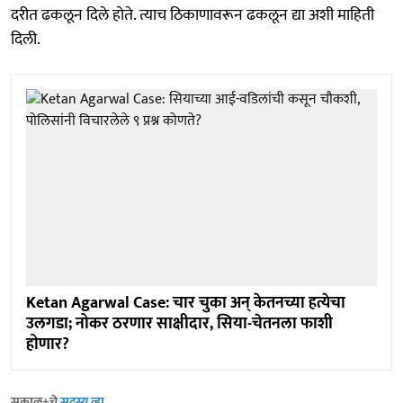
दरीत ढकलून दिले होते. त्याच ठिकाणावरून ढकलून द्या अशी माहिती
दिली.
Ketan Agarwal Case: चार चुका अन् केतनच्या हत्येचा
उलगडा; नोकर ठरणार साक्षीदार, सिया-चेतनला फाशी
होणार?
सकाळ+चे
सदस्य व्हा