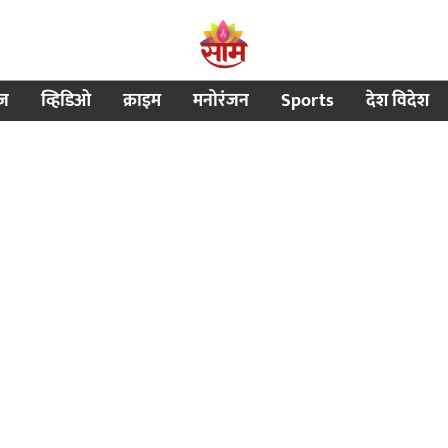
ीज
व्हिडिओ
क्राइम
मनोरंजन
Sports
देश विदेश