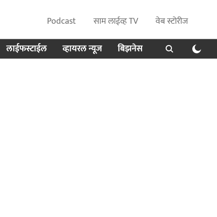
Podcast
साम लाईव्ह TV
वेब स्टोरीज
लाईफस्टाईल
व्हायरल न्यूज
बिझनेस