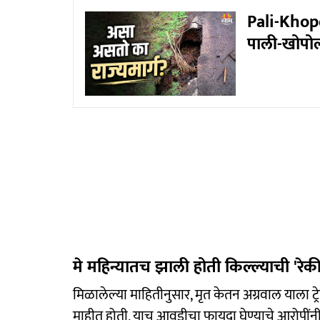
Pali-Khopol
पाली-खोपोली
मे महिन्यातच झाली होती किल्ल्याची 'रेकी
मिळालेल्या माहितीनुसार, मृत केतन अग्रवाल याला ट्
माहीत होती, याच आवडीचा फायदा घेण्याचे आरोपींनी