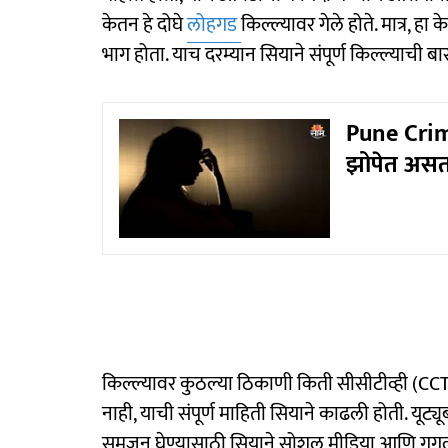
केतन हे दोघे
लोहगड
किल्ल्यावर गेले होते. मात्र, 
भाग होता. याच दरम्यान सियाने संपूर्ण किल्ल्याची बा
Pune Crime
झोपेत असता
किल्ल्यावर कुठल्या ठिकाणी किती सीसीटीव्ही (CCTV
नाही, याची संपूर्ण माहिती सियाने काढली होती. यूट्
समजून घेण्यासाठी सियाने सोशल मीडिया आणि गुगलवर