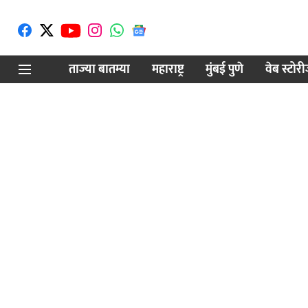
ताज्या बातम्या
महाराष्ट्र
मुंबई पुणे
वेब स्टोर