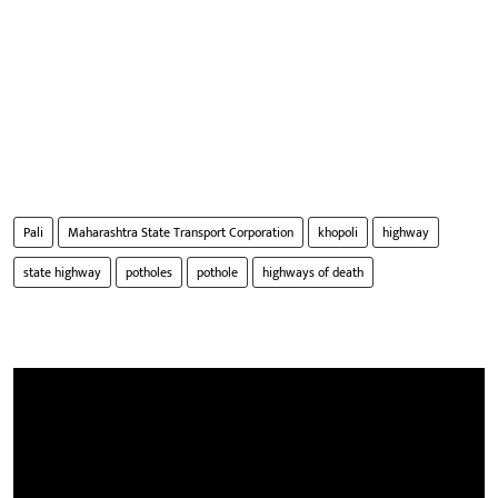
Pali
Maharashtra State Transport Corporation
khopoli
highway
state highway
potholes
pothole
highways of death