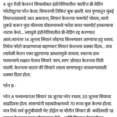
4 जून रोजी केतननं सियासोबत इंडोनेशियातील 'बाली'त प्री-वेडिंग
फोटोशूटचा प्लॅन केला. विमानाची तिकिटं बुक झाली. मात्र पुण्यातून मुंबई
विमानतळाकडे जात असताना, सियानं केतनचा पासपोर्ट चोरला, त्याचे
तुकडे करून फूड मॉलच्या वॉशरुममध्ये फ्लॅश करत पासपोर्ट हरवल्याचा
नाटक केलं... ज्यामुळे इंडोनेशियातील प्री-वेडिंग रद्द करण्यात
आलं.त्यानंतर 14 जूनला सियानं लोहगड किल्ल्यावर जाण्याचा हट्ट धरला.
तिथेच फोटो काढण्याच्या बहाण्यानं सियानं केतनला धक्का दिला... मात्र
त्यावेळी केतन एका झुडपाच्या आधारामुळे वाचला. स्वतःचा डाव
फसल्याचे लक्षात येताच सियाने 'साप, साप' ओरडत केतनला मिठी
मारली. केतनला वाटलं की सियाने त्याला सापापासून वाचवण्यासाठी
धक्का दिला होता.
प्लॅन B -
प्लॅन A फसल्यानंतर सियानं 18 जूनचा प्लॅन रचला. 20 जूनला सियाचा
वाढदिवस होता. सासऱ्यांनी महाबळेश्वरमध्ये 70 रूम्स बुक केल्या होत्या.
मात्र तिथे सर्व कुटुंबीयांशी भेट होईल या भीतीनं सियानं प्री- बर्थडेसाठी 18