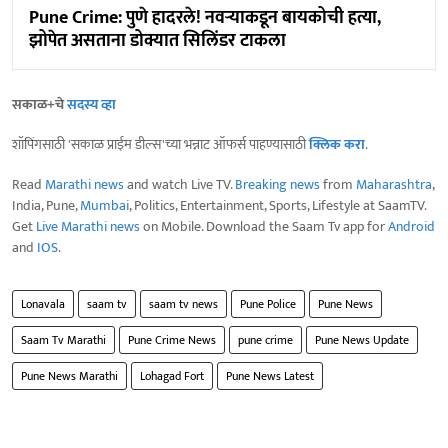
Pune Crime: पुणे हादरले! नवऱ्याकडून बायकोची हत्या,
झोपेत असताना डोक्यात सिलिंडर टाकला
सकाळ+चे
सदस्य व्हा
शॉपिंगसाठी 'सकाळ प्राईम डील्स'च्या भन्नाट ऑफर्स पाहण्यासाठी
क्लिक करा
.
Read
Marathi news
and watch Live TV.
Breaking news
from
Maharashtra
,
India, Pune,
Mumbai
, Politics, Entertainment, Sports, Lifestyle at SaamTV.
Get
Live Marathi news
on Mobile. Download the Saam Tv app for
Android
and
IOS
.
Lonavala
saam tv
saam tv news
Pune Police
Pune News
Saam Tv Marathi
Pune Crime News
pune crime
Pune News Update
Pune News Marathi
Lohagad Fort
Pune News Latest