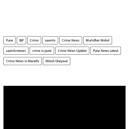
Pune
BJP
Crime
saamtv
Crime News
Murlidhar Mohol
saamtvneews
crime in pune
Crime News Update
Pune News Latest
Crime News in Marathi
Nilesh Ghaywal