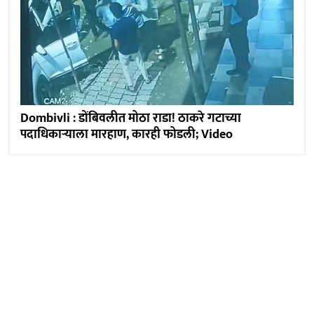
Dombivli : डोंबिवलीत मोठा राडा! ठाकरे गटाच्या
पदाधिकाऱ्याला मारहाण, कारही फोडली; Video