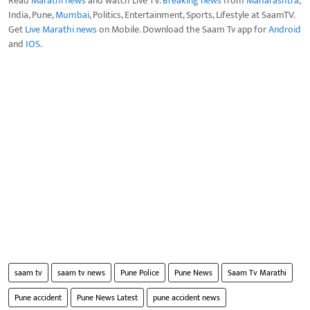
Read
Marathi news
and watch Live TV.
Breaking news
from
Maharashtra
,
India, Pune,
Mumbai
, Politics, Entertainment, Sports, Lifestyle at SaamTV.
Get
Live Marathi news
on Mobile. Download the Saam Tv app for
Android
and
IOS
.
saam tv
saam tv news
Pune Police
Pune News
Saam Tv Marathi
Pune accident
Pune News Latest
pune accident news