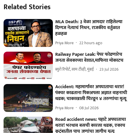
Related Stories
MLA Death: ३ वेळा आमदार राहिलेल्या
दिग्गज नेत्याचं निधन, राजकीय वर्तुळात
हळहळ
Priya More
22 hours ago
Railway Paper Leak: पेपर फोडणारेच
जनता सेवकाच्या वेशात,माफिया मोकाटच
ब्युरो रिपोर्ट, साम टीव्ही, मुंबई
23 Jul 2026
Accident: महामार्गावर अपघाताचा थरार!
पंक्चर काढताना पिकअपला अज्ञात वाहनाची
धडक; चाकाखाली चिरडून ४ तरुणांचा मृत्यू
Priya More
08 Jul 2026
Road accident news: पहाटे अपघाताचा
थरार! भरधाव बसची कारला धडक, एकाच
कुटुंबातील पाच जणांचा जागीच मृत्यू