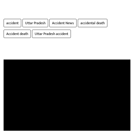
accident
Uttar Pradesh
Accident News
accidental death
Accident death
Uttar Pradesh accident