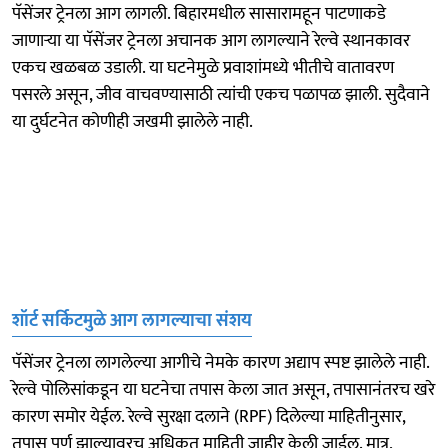
पॅसेंजर ट्रेनला आग लागली. बिहारमधील सासारामहून पाटणाकडे
जाणाऱ्या या पॅसेंजर ट्रेनला अचानक आग लागल्याने रेल्वे स्थानकावर
एकच खळबळ उडाली. या घटनेमुळे प्रवाशांमध्ये भीतीचे वातावरण
पसरले असून, जीव वाचवण्यासाठी त्यांची एकच पळापळ झाली. सुदैवाने
या दुर्घटनेत कोणीही जखमी झालेले नाही.
शॉर्ट सर्किटमुळे आग लागल्याचा संशय
पॅसेंजर ट्रेनला लागलेल्या आगीचे नेमके कारण अद्याप स्पष्ट झालेले नाही.
रेल्वे पोलिसांकडून या घटनेचा तपास केला जात असून, तपासानंतरच खरे
कारण समोर येईल. रेल्वे सुरक्षा दलाने (RPF) दिलेल्या माहितीनुसार,
तपास पूर्ण झाल्यावरच अधिकृत माहिती जाहीर केली जाईल. मात्र,