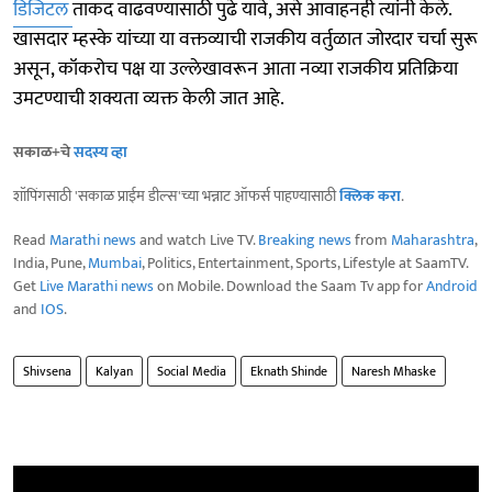
डिजिटल
ताकद वाढवण्यासाठी पुढे यावे, असे आवाहनही त्यांनी केले.
खासदार म्हस्के यांच्या या वक्तव्याची राजकीय वर्तुळात जोरदार चर्चा सुरू
असून, कॉकरोच पक्ष या उल्लेखावरून आता नव्या राजकीय प्रतिक्रिया
उमटण्याची शक्यता व्यक्त केली जात आहे.
सकाळ+चे
सदस्य व्हा
शॉपिंगसाठी 'सकाळ प्राईम डील्स'च्या भन्नाट ऑफर्स पाहण्यासाठी
क्लिक करा
.
Read
Marathi news
and watch Live TV.
Breaking news
from
Maharashtra
,
India, Pune,
Mumbai
, Politics, Entertainment, Sports, Lifestyle at SaamTV.
Get
Live Marathi news
on Mobile. Download the Saam Tv app for
Android
and
IOS
.
Shivsena
Kalyan
Social Media
Eknath Shinde
Naresh Mhaske