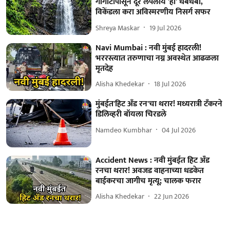
गोंगाटापासून दूर लपलाय 'हा' धबधबा,
विकेंडला करा अविस्मरणीय निसर्ग सफर
Shreya Maskar
19 Jul 2026
Navi Mumbai : नवी मुंबई हादरली!
भररस्त्यात तरुणाचा नग्न अवस्थेत आढळला
मृतदेह
Alisha Khedekar
18 Jul 2026
मुंबईत'हिट अँड रन'चा थरार! मध्यरात्री टँकरने
डिलिव्हरी बॉयला चिरडले
Namdeo Kumbhar
04 Jul 2026
Accident News : नवी मुंबईत हिट अँड
रनचा थरार! अवजड वाहनाच्या धडकेत
बाईकरचा जागीच मृत्यू; चालक फरार
Alisha Khedekar
22 Jun 2026