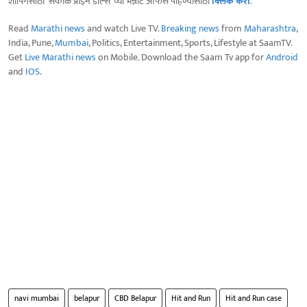
शॉपिंगसाठी 'सकाळ प्राईम डील्स'च्या भन्नाट ऑफर्स पाहण्यासाठी
क्लिक करा
.
Read
Marathi news
and watch Live TV.
Breaking news
from
Maharashtra
,
India, Pune,
Mumbai
, Politics, Entertainment, Sports, Lifestyle at SaamTV.
Get
Live Marathi news
on Mobile. Download the Saam Tv app for
Android
and
IOS
.
navi mumbai
belapur
CBD Belapur
Hit and Run
Hit and Run case