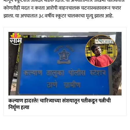
मागून स्कूटरला जोरदार धडक दिली. या अपघातानंतर जखमी चालकाला
कोणतीही मदत न करता आरोपी वाहनचालक घटनास्थळावरून फरार
झाला. या अपघातात ३८ वर्षीय स्कूटर चालकाचा मृत्यू झाला आहे.
कल्याण हादरले! चारित्र्याच्या संशयातून पतीकडून पत्नीची
निर्घृण हत्या