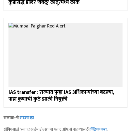
कुप्रसिद्ध डीलर 'बबलू' लातूरमध्ये लॉक
IAS transfer : राज्यात पुन्हा IAS अधिकाऱ्यांच्या बदल्या,
पाहा कुणाची कुठे झाली नियुक्ती
सकाळ+चे
सदस्य व्हा
शॉपिंगसाठी 'सकाळ प्राईम डील्स'च्या भन्नाट ऑफर्स पाहण्यासाठी
क्लिक करा
.