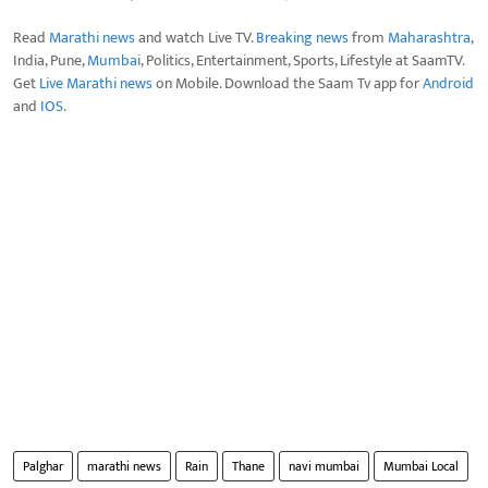
Read
Marathi news
and watch Live TV.
Breaking news
from
Maharashtra
,
India, Pune,
Mumbai
, Politics, Entertainment, Sports, Lifestyle at SaamTV.
Get
Live Marathi news
on Mobile. Download the Saam Tv app for
Android
and
IOS
.
Palghar
marathi news
Rain
Thane
navi mumbai
Mumbai Local