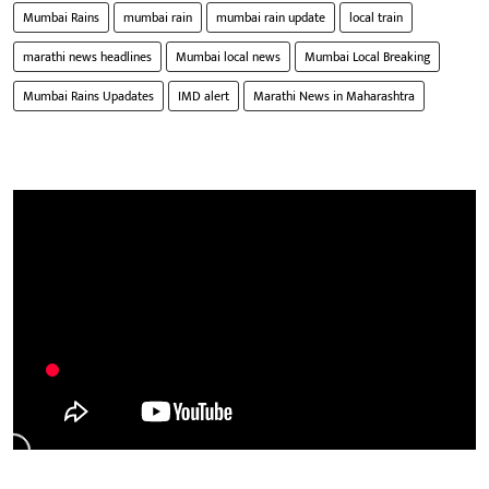
Mumbai Rains
mumbai rain
mumbai rain update
local train
marathi news headlines
Mumbai local news
Mumbai Local Breaking
Mumbai Rains Upadates
IMD alert
Marathi News in Maharashtra