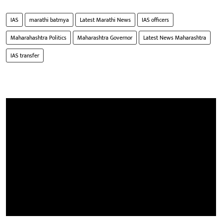
IAS
marathi batmya
Latest Marathi News
IAS officers
Maharahashtra Politics
Maharashtra Governor
Latest News Maharashtra
IAS transfer