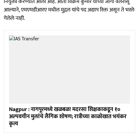
नियुक्ती करण्यात आली आहे. आता विक्रम कुमार यांच्या जागी वेलरासू
आल्याने, एमएमडीआरए मधील मुद्गल यांचे पद अद्याप रिक्त असून ते भरले
गेलेले नाही.
Nagpur : नागपूरमध्ये खळबळ! मदरसा शिक्षकाकडून १०
अल्पवयीन मुलांचे लैंगिक शोषण; रात्रीच्या काळोखात भयंकर
कृत्य