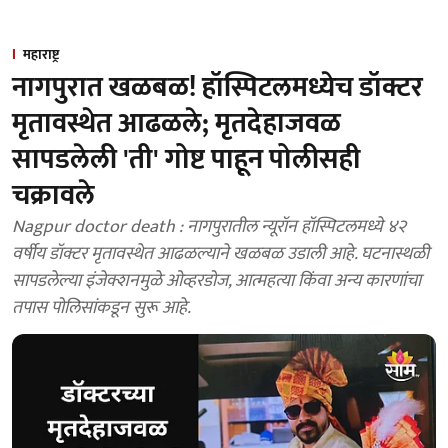
महाराष्ट्र
नागपुरात खळबळ! हॉस्पिटलमध्येच डॉक्टर
मृतावस्थेत आढळले; मृतदेहाजवळ
सापडलेली 'ती' गोष्ट पाहून पोलीसही
चक्रावले
Nagpur doctor death : नागपुरातील न्यूरॉन हॉस्पिटलमध्ये ४२
वर्षीय डॉक्टर मृतावस्थेत आढळल्याने खळबळ उडाली आहे. घटनास्थळी
सापडलेल्या इंजेक्शनमुळे ओव्हरडोज, आत्महत्या किंवा अन्य कारणांचा
तपास पोलिसांकडून सुरू आहे.