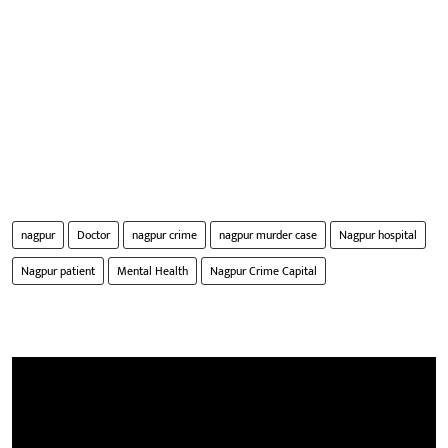
nagpur
Doctor
nagpur crime
nagpur murder case
Nagpur hospital
Nagpur patient
Mental Health
Nagpur Crime Capital