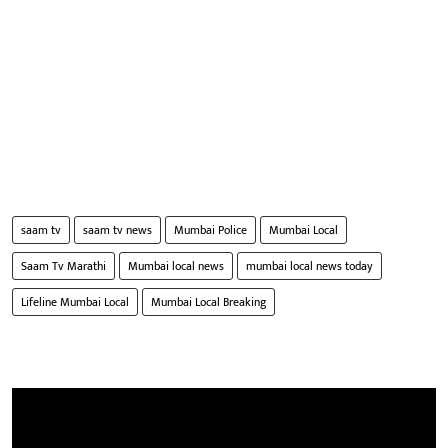
saam tv
saam tv news
Mumbai Police
Mumbai Local
Saam Tv Marathi
Mumbai local news
mumbai local news today
Lifeline Mumbai Local
Mumbai Local Breaking