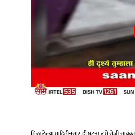
मिळालेल्या माहितीनुसार, ही घटना ४ मे रोजी सायंका