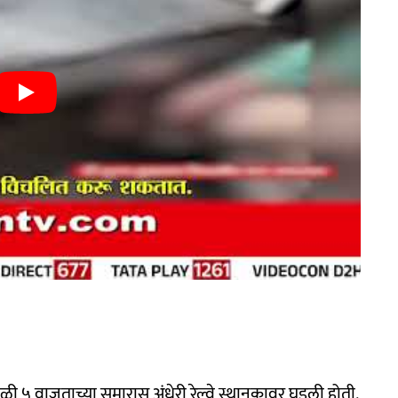
ळी ५ वाजताच्या सुमारास अंधेरी रेल्वे स्थानकावर घडली होती.