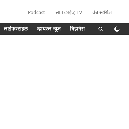
Podcast
साम लाईव्ह TV
वेब स्टोरीज
लाईफस्टाईल
व्हायरल न्यूज
बिझनेस