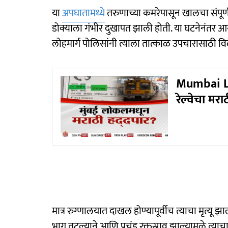
या
अपघातामध्ये
तरुणाच्या कमरेपासून खालचा संपूर्ण
डोक्याला गंभीर दुखापत झाली होती. या घटनेनंतर आरप
लोहमार्ग पोलिसांनी त्याला तात्काळ उपचारासाठी विल
Mumbai Loc
रेल्वेचा मरा
मात्र रुग्णालयात दाखल होण्यापूर्वीच त्याचा मृत्यू 
भाग तुटल्याने आणि प्रचंड रक्तस्राव झाल्यामुळे त्याचा