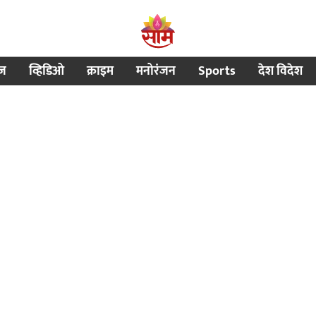
ीज
व्हिडिओ
क्राइम
मनोरंजन
Sports
देश विदेश