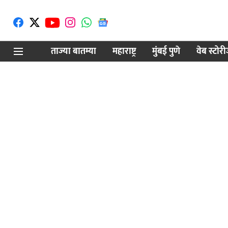
ताज्या बातम्या
महाराष्ट्र
मुंबई पुणे
वेब स्टोर