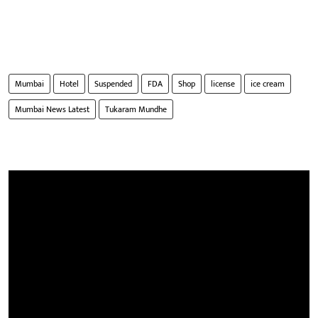
Mumbai
Hotel
Suspended
FDA
Shop
license
ice cream
Mumbai News Latest
Tukaram Mundhe