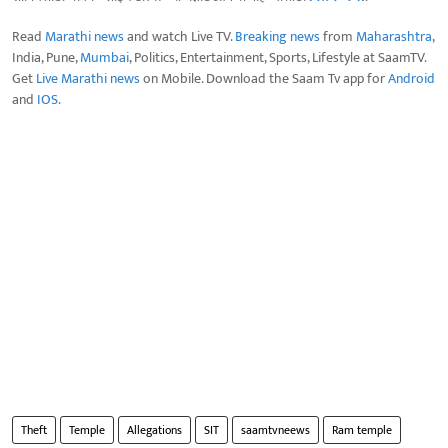
Read
Marathi news
and watch Live TV.
Breaking news
from
Maharashtra
,
India, Pune,
Mumbai
, Politics, Entertainment, Sports, Lifestyle at SaamTV.
Get
Live Marathi news
on Mobile. Download the Saam Tv app for
Android
and
IOS
.
Theft
Temple
Allegations
SIT
saamtvneews
Ram temple