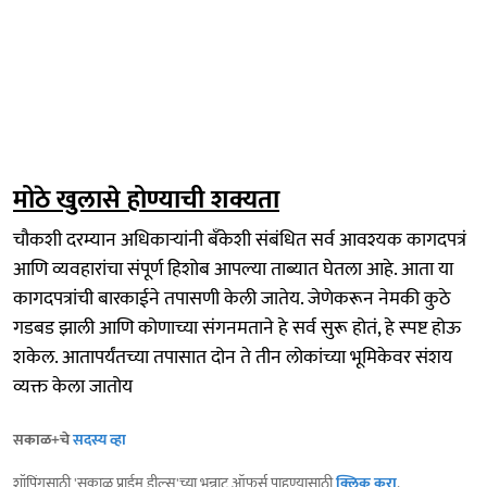
मोठे खुलासे होण्याची शक्यता
चौकशी दरम्यान अधिकाऱ्यांनी बँकेशी संबंधित सर्व आवश्यक कागदपत्रं
आणि व्यवहारांचा संपूर्ण हिशोब आपल्या ताब्यात घेतला आहे. आता या
कागदपत्रांची बारकाईने तपासणी केली जातेय. जेणेकरून नेमकी कुठे
गडबड झाली आणि कोणाच्या संगनमताने हे सर्व सुरू होतं, हे स्पष्ट होऊ
शकेल. आतापर्यंतच्या तपासात दोन ते तीन लोकांच्या भूमिकेवर संशय
व्यक्त केला जातोय
सकाळ+चे
सदस्य व्हा
शॉपिंगसाठी 'सकाळ प्राईम डील्स'च्या भन्नाट ऑफर्स पाहण्यासाठी
क्लिक करा
.