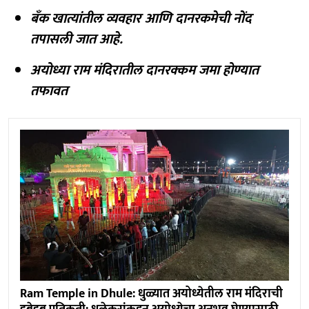
बँक खात्यांतील व्यवहार आणि दानरकमेची नोंद
तपासली जात आहे.
अयोध्या राम मंदिरातील दानरक्कम जमा होण्यात
तफावत
Ram Temple in Dhule: धुळ्यात अयोध्येतील राम मंदिराची