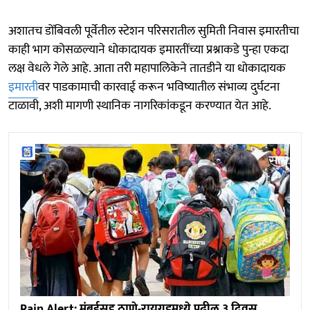
अशातच डोंबिवली पूर्वेतील स्टेशन परिसरातील सुमिती निवास इमारतीचा
काही भाग कोसळल्याने धोकादायक इमारतींच्या प्रश्नाकडे पुन्हा एकदा
लक्ष वेधले गेले आहे. आता तरी महापालिकेने तातडीने या धोकादायक
इमारती
वर पाडकामाची कारवाई करून भविष्यातील संभाव्य दुर्घटना
टाळावी, अशी मागणी स्थानिक नागरिकांकडून करण्यात येत आहे.
Rain Alert: मुंबईसह ठाणे-रायगडमध्ये पुढील ३ दिवस