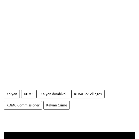
Kalyan
KDMC
Kalyan dombivali
KDMC 27 Villages
KDMC Commissioner
Kalyan Crime