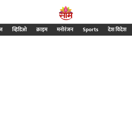
ीज
व्हिडिओ
क्राइम
मनोरंजन
Sports
देश विदेश