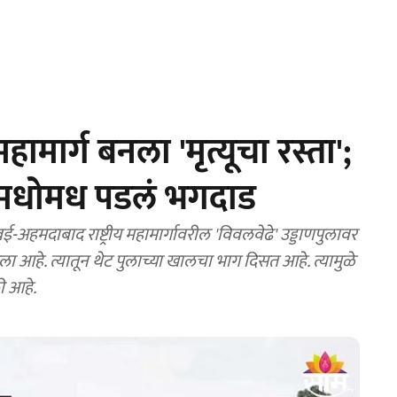
हामार्ग बनला 'मृत्यूचा रस्ता';
या मधोमध पडलं भगदाड
हे. त्यातून थेट पुलाच्या खालचा भाग दिसत आहे. त्यामुळे
ी आहे.