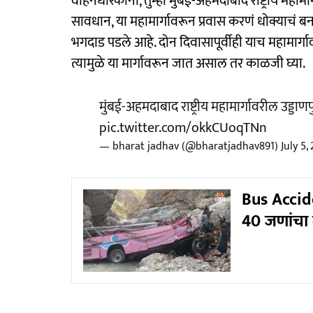
वाहनधारकांनो, तुम्ही मुंबई-अहमदाबाद राष्ट्रीय म
सावधान, या महामार्गावरून प्रवास करणं धोक्याचं बनलं
भगदाड पडले आहे. दोन दिवासापूर्वीही याच महामार्गाव
त्यामुळे या मार्गावरून जात असाल तर काळजी घ्या.
मुंबई-अहमदाबाद राष्ट्रीय महामार्गावरील उड्ड
pic.twitter.com/okkCUoqTNn
— bharat jadhav (@bharatjadhav891)
July 5,
Bus Accid
40 जणांचा म