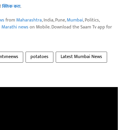
ठी
क्लिक करा
.
ws
from
Maharashtra
, India, Pune,
Mumbai
, Politics,
e Marathi news
on Mobile. Download the Saam Tv app for
mtvneews
potatoes
Latest Mumbai News