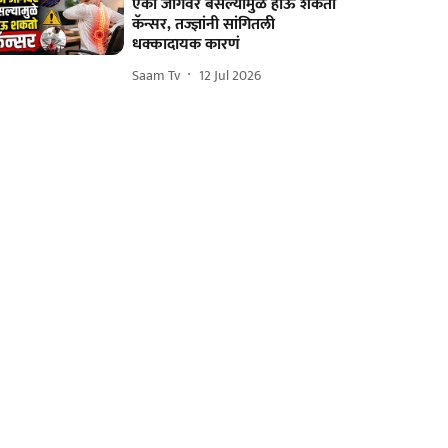
एका जागेवर बसल्यामुळे होऊ शकतो
कॅन्सर, तज्ज्ञांनी सांगितली
धक्कादायक कारणं
Saam Tv
12 Jul 2026