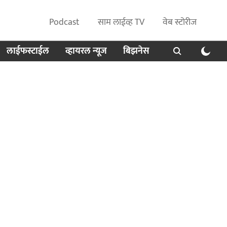
Podcast
साम लाईव्ह TV
वेब स्टोरीज
लाईफस्टाईल
व्हायरल न्यूज
बिझनेस