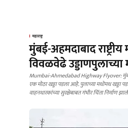
महाराष्ट्र
मुंबई-अहमदाबाद राष्ट्रीय म
विवळवेढे उड्डाणपुलाच्
Mumbai-Ahmedabad Highway Flyover: मुंबई-अहमदाबाद राष्ट्रीय महामार्गावरील 'विवलवेढे' उड्डाणपुलावर
एक मोठा खड्डा पडला आहे. पुलाच्या मधोमध खड्डा पडला आ
वाहनधारकांच्या सुरक्षेबाबत गंभीर चिंता निर्माण झाल