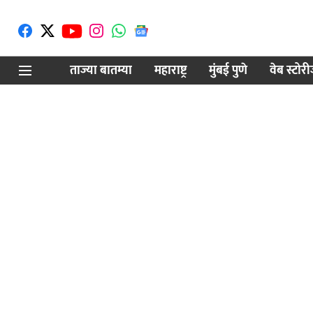
ताज्या बातम्या
महाराष्ट्र
मुंबई पुणे
वेब स्टोर