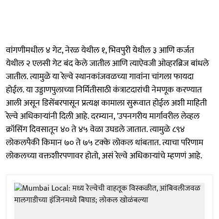
वांगणीमधील ४ गेट, नेरळ येथील १, भिवपुरी येथील ३ आणि कर्जत
येथील २ एलसी गेट बंद केले जातील आणि त्याऐवजी ओव्हरब्रिज बांधले
जातील. त्यामुळे या रेल्वे स्थानकांजवळच्या गावांना चांगला फायदा
होईल. या उड्डाणपुलाच्या निर्मितीसाठी कंत्राटदारांची नेमणूक करण्यात
आली असून डिसेंबरपासून प्रत्यक्ष कामाला सुरूवात होईल अशी माहिती
रेल्वे अधिकाऱ्यांनी दिली आहे. दरम्यान, 'उपनगरीय मार्गावरील लेव्हल
क्रॉसिंग दिवसातून ४० ते ४५ वेळा उघडले जातात. त्यामुळे ८९४
लोकलपैकी किमान ७० ते ७५ टक्के लोकल थांबतात. त्याचा परिणाम
लोकलच्या वक्तशीरपणावर होतो, असं रेल्वे अधिकाऱ्यांचे म्हणणं आहे.