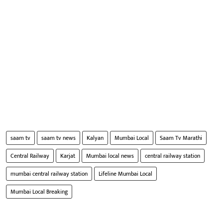
saam tv
saam tv news
Kalyan
Mumbai Local
Saam Tv Marathi
Central Railway
Karjat
Mumbai local news
central railway station
mumbai central railway station
Lifeline Mumbai Local
Mumbai Local Breaking