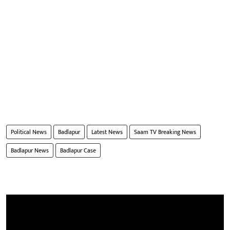
Political News
Badlapur
Latest News
Saam TV Breaking News
Badlapur News
Badlapur Case