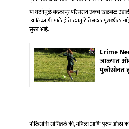
या घटनेमुळे बदलापूर परिसरात एकच खळबळ उडाली
त्याठिकाणी आले होते. त्यामुळे ते बदलापूरमधील आ
सुरूा आहे.
Crime News
जाळ्यात ओढल
मुलीसोबत क्र
पोलिसांनी सांगितले की, महिला आणि पुरुष ओला का