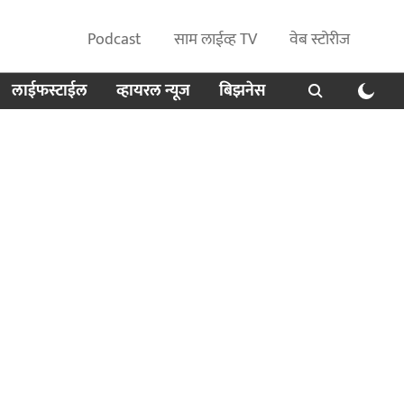
Podcast
साम लाईव्ह TV
वेब स्टोरीज
लाईफस्टाईल
व्हायरल न्यूज
बिझनेस