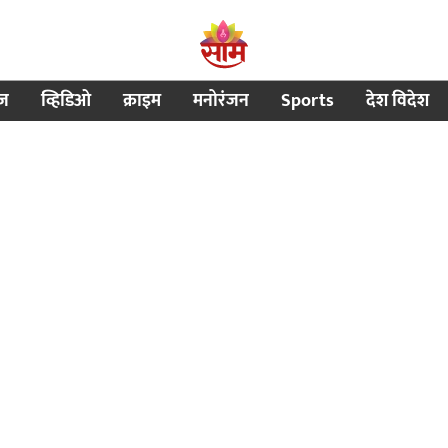
ीज
व्हिडिओ
क्राइम
मनोरंजन
Sports
देश विदेश