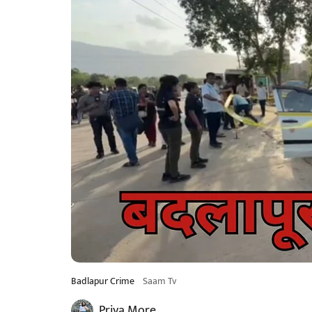
Badlapur Crime
Saam Tv
Priya More