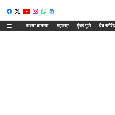
ताज्या बातम्या
महाराष्ट्र
मुंबई पुणे
वेब स्टोर