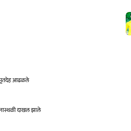
२ मृतदेह आढळले
टनास्थळी दाखल झाले