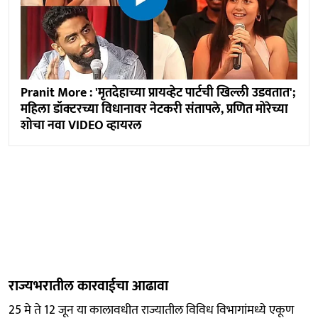
Pranit More : 'मृतदेहाच्या प्रायव्हेट पार्टची खिल्ली उडवतात';
महिला डॉक्टरच्या विधानावर नेटकरी संतापले, प्रणित मोरेच्या
शोचा नवा VIDEO व्हायरल
राज्यभरातील कारवाईचा आढावा
25 मे ते 12 जून या कालावधीत राज्यातील विविध विभागांमध्ये एकूण