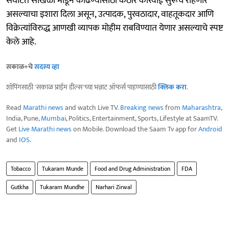
संघटित साखळी मोडून काढण्यासाठी कठोर कारवाई सुरूच राहणार
असल्याचा इशारा दिला असून, उत्पादक, पुरवठादार, वाहतूकदार आणि
विक्रेत्यांविरुद्ध आणखी व्यापक मोहीम राबविण्यात येणार असल्याचे स्पष्ट
केले आहे.
सकाळ+चे
सदस्य व्हा
शॉपिंगसाठी 'सकाळ प्राईम डील्स'च्या भन्नाट ऑफर्स पाहण्यासाठी
क्लिक करा
.
Read
Marathi news
and watch Live TV.
Breaking news
from
Maharashtra
,
India, Pune,
Mumbai
, Politics, Entertainment, Sports, Lifestyle at SaamTV.
Get
Live Marathi news
on Mobile. Download the Saam Tv app for
Android
and
IOS
.
Tobacco
Tukaram Munde
Food and Drug Administration
FDA
Gutkha
Tukaram Mundhe
Narhari Zirwal