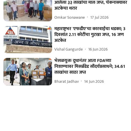
आलेला ३३ लाखांचा माल जप्त, चेकनाक्यावर
अटकेचा थरार
Omkar Sonawane
17 Jul 2026
महाराष्ट्रभर 'एफडीए'चा कारवाईचा धडका; 3
दिवसांत 2.11 कोटींचा गुटखा जप्त, 16 जण
अटकेत
Vishal Gangurde
16 Jun 2026
भेसळयुक्त दुधानंतर आता FDAच्या
निशाण्यावर मिसब्रँडेड सौंदर्यप्रसाधने; 34.61
लाखांचा साठा जप्त
Bharat Jadhav
14 Jun 2026