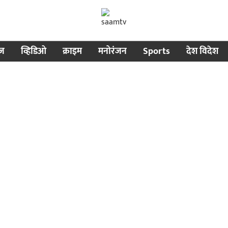
ीज
व्हिडिओ
क्राइम
मनोरंजन
Sports
देश विदेश