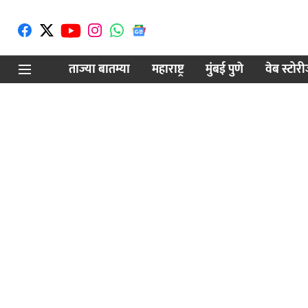
ताज्या बातम्या
महाराष्ट्र
मुंबई पुणे
वेब स्टोर