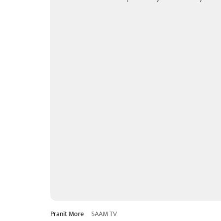
Pranit More
SAAM TV