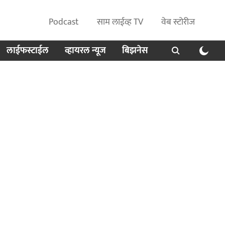
Podcast
साम लाईव्ह TV
वेब स्टोरीज
लाईफस्टाईल
व्हायरल न्यूज
बिझनेस