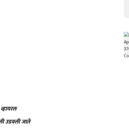
 व्हायरल
िल्ली उडवली जाते