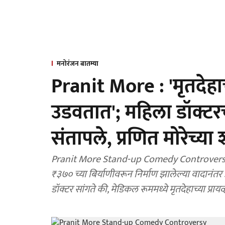
मनोरंजन बातम्या
Pranit More : 'मृतदेहाच्य
उडवतात'; महिला डॉक्टर
संतापले, प्रणित मोरेच्
Pranit More Stand-up Comedy Controversy : प
₹३७० च्या बिर्याणीवरून निर्माण झालेल्या वादान
डॉक्टर सांगते की, मेडि‍कल रूममध्ये मृतदेहाच्या प्राय