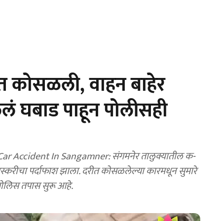
त कोसळली, वाहन बाहेर
ं घबाड पाहून पोलीसही
r Accident In Sangamner: संगमनेर तालुक्यातील क-
स्करीचा पर्दाफाश झाला. दरीत कोसळलेल्या कारमधून सुमारे
ोलिस तपास सुरू आहे.