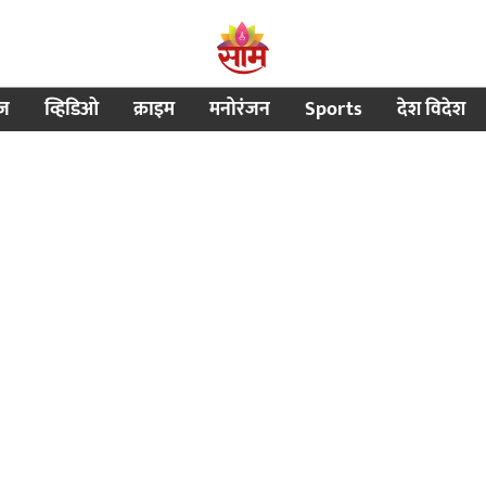
ीज
व्हिडिओ
क्राइम
मनोरंजन
Sports
देश विदेश