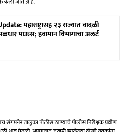
क्त केली जात आहे.
date: महाराष्ट्रासह २३ राज्यात वादळी
मुसळधार पाऊस; हवामान विभागाचा अलर्ट
 संगमनेर तालुका पोलीस ठाण्याचे पोलीस निरीक्षक प्रवीण
स्थळी धाव घेतली. अपघातात जखमी झालेल्या दोन्ही युवकांना