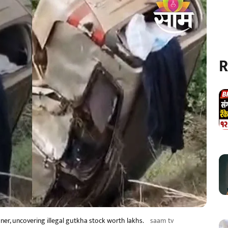
R
ner, uncovering illegal gutkha stock worth lakhs.
saam tv