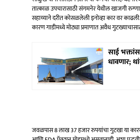
तात्काळ उपचारासाठी संगमनेर येथील खाजगी रुग्णा
सहाय्याने दरीत कोसळलेली इनोव्हा कार वर काढली.
कारण गाडीमध्ये मोठ्या प्रमाणात अवैध गुटख्याच
साई भक्तांसा
धावणार; था
जवळपास 8 लाख 37 हजार रुपयांचा गुटखा या कारमध
आणि FDA ऍक्शन मोडमध्ये असतानाही, अशा पद्धतीने