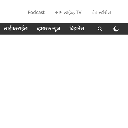
Podcast
साम लाईव्ह TV
वेब स्टोरीज
लाईफस्टाईल
व्हायरल न्यूज
बिझनेस