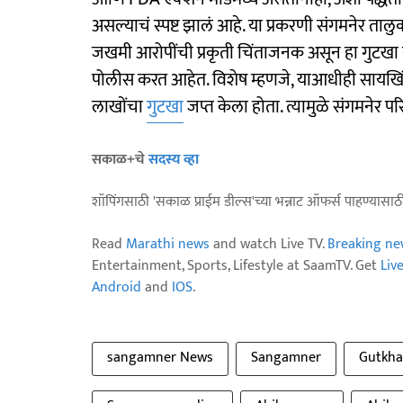
असल्याचं स्पष्ट झालं आहे. या प्रकरणी संगमनेर ता
जखमी आरोपींची प्रकृती चिंताजनक असून हा गुटखा
पोलीस करत आहेत. विशेष म्हणजे, याआधीही सायखिंड
लाखोंचा
गुटखा
जप्त केला होता. त्यामुळे संगमनेर 
सकाळ+चे
सदस्य व्हा
शॉपिंगसाठी 'सकाळ प्राईम डील्स'च्या भन्नाट ऑफर्स पाहण्यासा
Read
Marathi news
and watch Live TV.
Breaking ne
Entertainment, Sports, Lifestyle at SaamTV. Get
Liv
Android
and
IOS
.
sangamner News
Sangamner
Gutkha