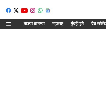
ताज्या बातम्या
महाराष्ट्र
मुंबई पुणे
वेब स्टोर