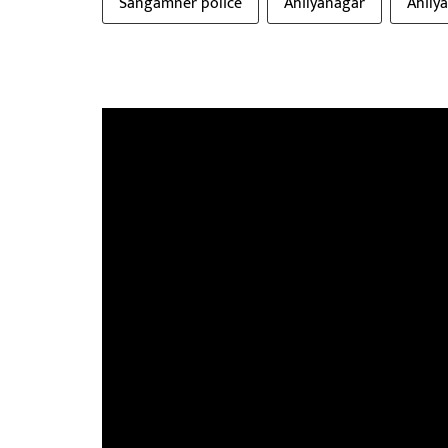
Sangamner police
Ahilyanagar
Ahily