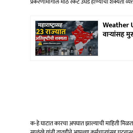
प्रकरणामागील मोठं रॅकेट उघड होण्याची शक्यता व्य
Weather Up
वाऱ्यांसह 
क-हे घाटात कारचा अपघात झाल्याची माहिती मिळताच
साळुंखे यांनी तातडीने आपल्या कर्मचाऱ्यांसह घटना