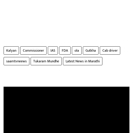
Kalyan
Commissioner
IAS
FDA
ola
Gutkha
Cab driver
saamtvneews
Tukaram Mundhe
Latest News in Marathi