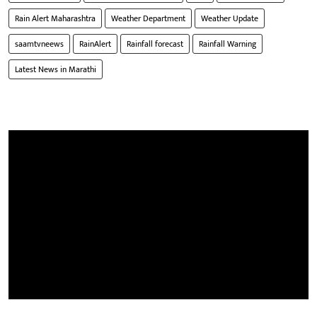
Rain Alert Maharashtra
Weather Department
Weather Update
saamtvneews
RainAlert
Rainfall forecast
Rainfall Warning
Latest News in Marathi