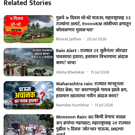
Related Stories
पुढचे ७ दिवस धो-धो पाऊस; महाराष्ट्रासह २२
राज्यांना अलर्ट, १००००KM लांबीच्या ढगातून
कोसळणार मुसळ'धार'
Bharat Jadhav
20 Jul 2026
Rain Alert : राज्यात २१ जुलैनंतर जोरदार
पावसाचा इशारा, हवामान विभागाचा अंदाज
काय? वाचा
Alisha Khedekar
15 Jul 2026
Maharashtra rain: राज्यात मान्सूनला
मोठा ब्रेक; 'या' कारणामुळे गायब झाले ढग,
हवामान खात्याचा नवीन अंदाज काय?
Namdeo Kumbhar
11 Jul 2026
Monsoon Rain: 80 किमी वेगाचं वादळ
अन् ढगांचा गडगडाट; महाराष्ट्रासह २१ राज्यात
पुढील ५ दिवस 'जोर'धार पाऊस, IMDचा