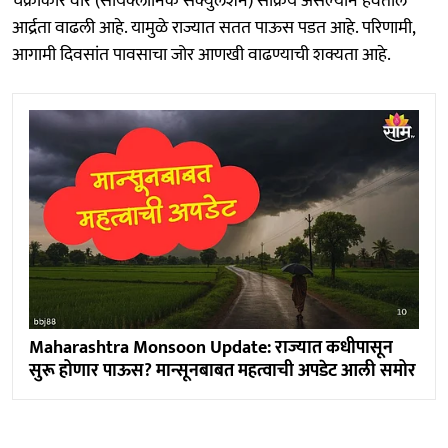
चक्राकार वारे (सायक्लोनिक सर्क्युलेशन) सक्रिय असल्याने हवेतील
आर्द्रता वाढली आहे. यामुळे राज्यात सतत पाऊस पडत आहे. परिणामी,
आगामी दिवसांत पावसाचा जोर आणखी वाढण्याची शक्यता आहे.
Maharashtra Monsoon Update: राज्यात कधीपासून
सुरू होणार पाऊस? मान्सूनबाबत महत्वाची अपडेट आली समोर