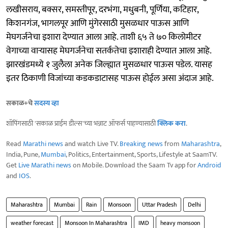
लखीसराय, बक्सर, समस्तीपूर, दरभंगा, मधुबनी, पूर्णिया, कटिहार,
किशनगंज, भागलपूर आणि मुंगेरसाठी मुसळधार पाऊस आणि
मेघगर्जनेचा इशारा देण्यात आला आहे. ताशी ६५ ते ७० किलोमीटर
वेगाच्या वाऱ्यासह मेघगर्जनेचा सतर्कतेचा इशाराही देण्यात आला आहे.
झारखंडमध्ये १ जुलैला अनेक जिल्ह्यात मुसळधार पाऊस पडेल. यासह
इतर ठिकाणी विजांच्या कडकडाटासह पाऊस होईल असा अंदाज आहे.
सकाळ+चे
सदस्य व्हा
शॉपिंगसाठी 'सकाळ प्राईम डील्स'च्या भन्नाट ऑफर्स पाहण्यासाठी
क्लिक करा
.
Read
Marathi news
and watch Live TV.
Breaking news
from
Maharashtra
,
India, Pune,
Mumbai
, Politics, Entertainment, Sports, Lifestyle at SaamTV.
Get
Live Marathi news
on Mobile. Download the Saam Tv app for
Android
and
IOS
.
Maharashtra
Mumbai
Rain
Monsoon
Uttar Pradesh
Delhi
weather forecast
Monsoon In Maharashtra
IMD
heavy monsoon