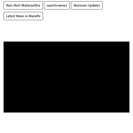
Rain Alert Maharashtra
saamtvneews
Monsoon Updates
Latest News in Marathi