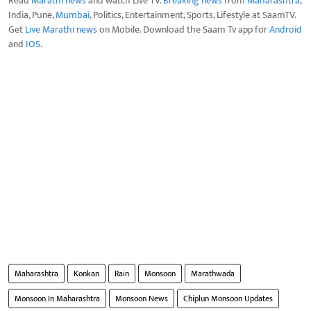
Read
Marathi news
and watch Live TV.
Breaking news
from
Maharashtra
,
India, Pune,
Mumbai
, Politics, Entertainment, Sports, Lifestyle at SaamTV.
Get
Live Marathi news
on Mobile. Download the Saam Tv app for
Android
and
IOS
.
Maharashtra
Konkan
Rain
Monsoon
Marathwada
Monsoon In Maharashtra
Monsoon News
Chiplun Monsoon Updates