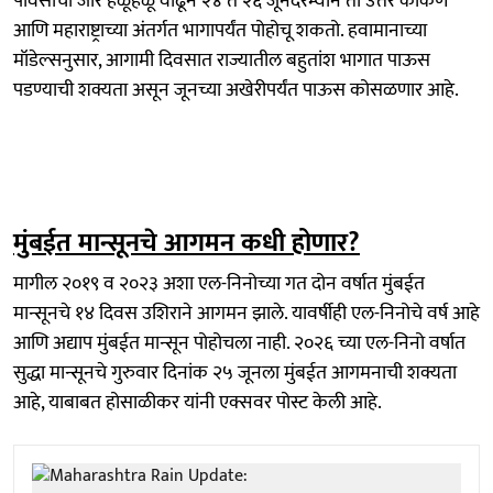
पावसाचा जोर हळूहळू वाढून २४ ते २६ जूनदरम्यान तो उत्तर कोकण
आणि महाराष्ट्राच्या अंतर्गत भागापर्यंत पोहोचू शकतो. हवामानाच्या
मॉडेल्सनुसार, आगामी दिवसात राज्यातील बहुतांश भागात पाऊस
पडण्याची शक्यता असून जूनच्या अखेरीपर्यंत पाऊस कोसळणार आहे.
मुंबईत मान्सूनचे आगमन कधी होणार?
मागील २०१९ व २०२३ अशा एल-निनोच्या गत दोन वर्षात मुंबईत
मान्सूनचे १४ दिवस उशिराने आगमन झाले. यावर्षीही एल-निनोचे वर्ष आहे
आणि अद्याप मुंबईत मान्सून पोहोचला नाही. २०२६ च्या एल-निनो वर्षात
सुद्धा मान्सूनचे गुरुवार दिनांक २५ जूनला मुंबईत आगमनाची शक्यता
आहे, याबाबत होसाळीकर यांनी एक्सवर पोस्ट केली आहे.